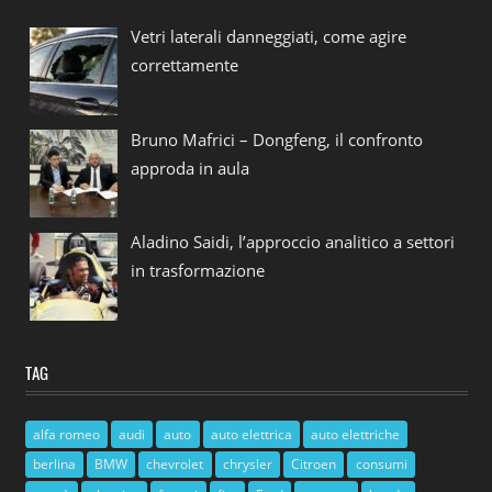
Vetri laterali danneggiati, come agire
correttamente
Bruno Mafrici – Dongfeng, il confronto
approda in aula
Aladino Saidi, l’approccio analitico a settori
in trasformazione
TAG
alfa romeo
audi
auto
auto elettrica
auto elettriche
berlina
BMW
chevrolet
chrysler
Citroen
consumi