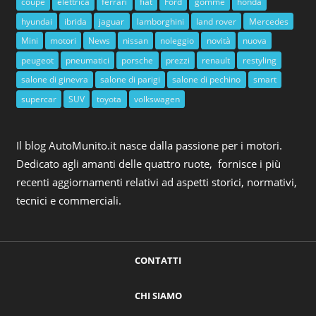
coupè
elettrica
ferrari
fiat
Ford
gomme
honda
hyundai
ibrida
jaguar
lamborghini
land rover
Mercedes
Mini
motori
News
nissan
noleggio
novità
nuova
peugeot
pneumatici
porsche
prezzi
renault
restyling
salone di ginevra
salone di parigi
salone di pechino
smart
supercar
SUV
toyota
volkswagen
Il blog AutoMunito.it nasce dalla passione per i motori.
Dedicato agli amanti delle quattro ruote, fornisce i più
recenti aggiornamenti relativi ad aspetti storici, normativi,
tecnici e commerciali.
CONTATTI
CHI SIAMO