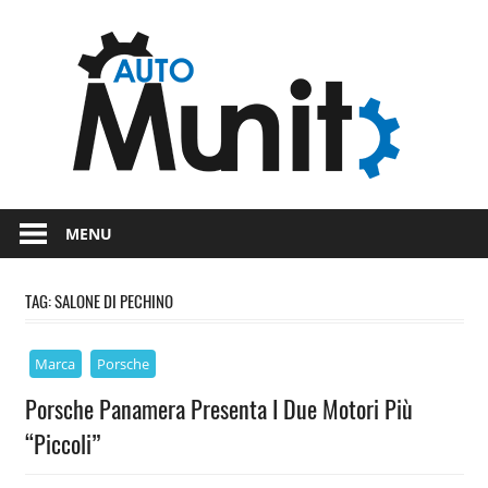
Skip
Auto
to
content
auto
spor
e
Novità
dal
moto
MENU
mondo
dei
TAG:
SALONE DI PECHINO
motori
Marca
Porsche
Porsche Panamera Presenta I Due Motori Più
“Piccoli”