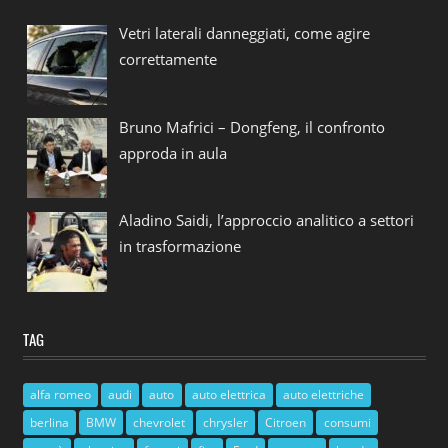
Vetri laterali danneggiati, come agire
correttamente
Bruno Mafrici – Dongfeng, il confronto
approda in aula
Aladino Saidi, l’approccio analitico a settori
in trasformazione
TAG
alfa romeo
audi
auto
auto elettrica
auto elettriche
berlina
BMW
chevrolet
chrysler
Citroen
consumi