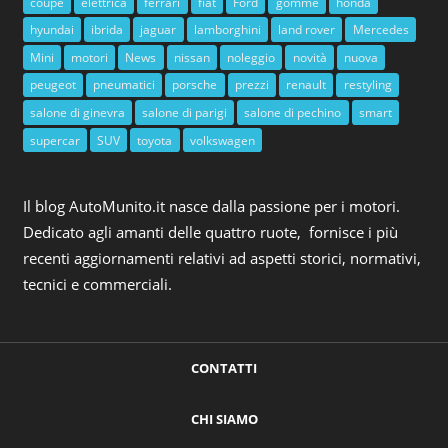
coupè
elettrica
ferrari
fiat
Ford
gomme
honda
hyundai
ibrida
jaguar
lamborghini
land rover
Mercedes
Mini
motori
News
nissan
noleggio
novità
nuova
peugeot
pneumatici
porsche
prezzi
renault
restyling
salone di ginevra
salone di parigi
salone di pechino
smart
supercar
SUV
toyota
volkswagen
Il blog AutoMunito.it nasce dalla passione per i motori.
Dedicato agli amanti delle quattro ruote, fornisce i più
recenti aggiornamenti relativi ad aspetti storici, normativi,
tecnici e commerciali.
CONTATTI
CHI SIAMO