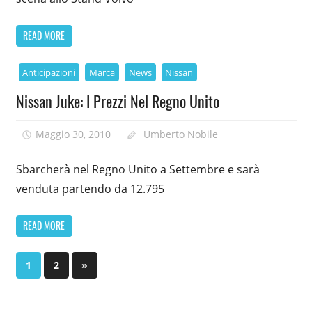
READ MORE
Anticipazioni
Marca
News
Nissan
Nissan Juke: I Prezzi Nel Regno Unito
Maggio 30, 2010
Umberto Nobile
Sbarcherà nel Regno Unito a Settembre e sarà
venduta partendo da 12.795
READ MORE
Paginazione
Next
1
2
»
Posts
degli