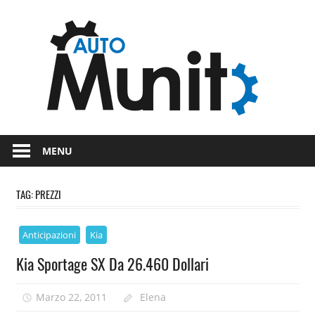
Skip
Auto
to
content
auto
spor
e
Novità
dal
moto
MENU
mondo
dei
TAG:
PREZZI
motori
Anticipazioni
Kia
Kia Sportage SX Da 26.460 Dollari
Marzo 22, 2011
Elena