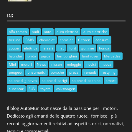
TAG
alfa romeo
audi
auto
auto elettrica
auto elettriche
berlina
BMW
chevrolet
chrysler
Citroen
consumi
coupè
elettrica
ferrari
fiat
Ford
gomme
honda
hyundai
ibrida
jaguar
lamborghini
land rover
Mercedes
Mini
motori
News
nissan
noleggio
novità
nuova
peugeot
pneumatici
porsche
prezzi
renault
restyling
salone di ginevra
salone di parigi
salone di pechino
smart
supercar
SUV
toyota
volkswagen
Il blog AutoMunito.it nasce dalla passione per i motori.
Dedicato agli amanti delle quattro ruote, fornisce i più
recenti aggiornamenti relativi ad aspetti storici, normativi,
tecnici e commerciali.