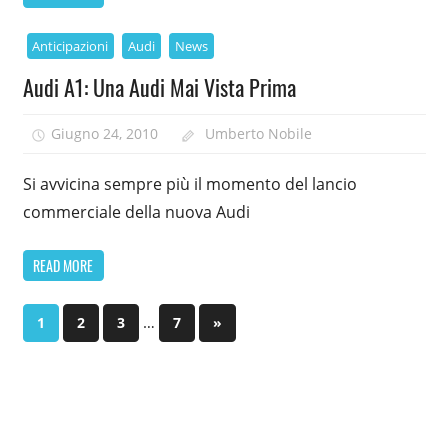
Anticipazioni
Audi
News
Audi A1: Una Audi Mai Vista Prima
Giugno 24, 2010
Umberto Nobile
Si avvicina sempre più il momento del lancio
commerciale della nuova Audi
READ MORE
Paginazione
…
Next
1
2
3
7
»
Posts
degli
articoli