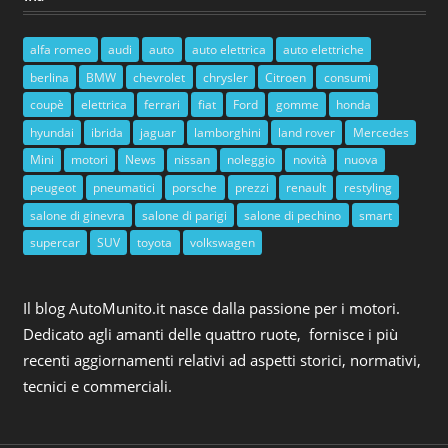
alfa romeo
audi
auto
auto elettrica
auto elettriche
berlina
BMW
chevrolet
chrysler
Citroen
consumi
coupè
elettrica
ferrari
fiat
Ford
gomme
honda
hyundai
ibrida
jaguar
lamborghini
land rover
Mercedes
Mini
motori
News
nissan
noleggio
novità
nuova
peugeot
pneumatici
porsche
prezzi
renault
restyling
salone di ginevra
salone di parigi
salone di pechino
smart
supercar
SUV
toyota
volkswagen
Il blog AutoMunito.it nasce dalla passione per i motori.
Dedicato agli amanti delle quattro ruote, fornisce i più
recenti aggiornamenti relativi ad aspetti storici, normativi,
tecnici e commerciali.