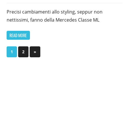
Precisi cambiamenti allo styling, seppur non
nettissimi, fanno della Mercedes Classe ML
READ MORE
Paginazione
Next
1
2
»
Posts
degli
articoli