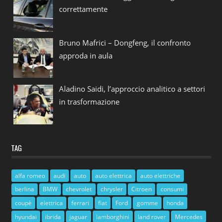
correttamente
Bruno Mafrici – Dongfeng, il confronto
approda in aula
Aladino Saidi, l’approccio analitico a settori
in trasformazione
TAG
alfa romeo
audi
auto
auto elettrica
auto elettriche
berlina
BMW
chevrolet
chrysler
Citroen
consumi
coupè
elettrica
ferrari
fiat
Ford
gomme
honda
hyundai
ibrida
jaguar
lamborghini
land rover
Mercedes