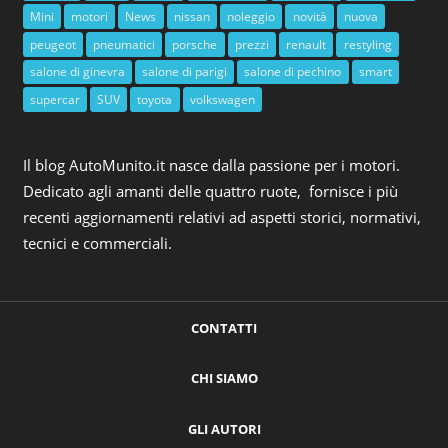
Mini
motori
News
nissan
noleggio
novità
nuova
peugeot
pneumatici
porsche
prezzi
renault
restyling
salone di ginevra
salone di parigi
salone di pechino
smart
supercar
SUV
toyota
volkswagen
Il blog AutoMunito.it nasce dalla passione per i motori.
Dedicato agli amanti delle quattro ruote, fornisce i più
recenti aggiornamenti relativi ad aspetti storici, normativi,
tecnici e commerciali.
CONTATTI
CHI SIAMO
GLI AUTORI