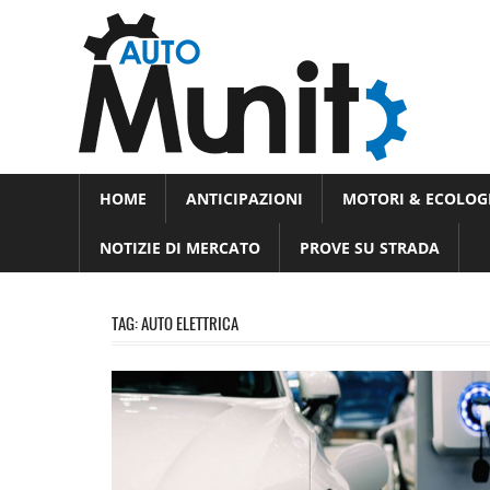
Skip
Auto
to
auto
content
spor
e
Novità
HOME
ANTICIPAZIONI
MOTORI & ECOLOG
dal
moto
mondo
NOTIZIE DI MERCATO
PROVE SU STRADA
dei
motori
TAG:
AUTO ELETTRICA