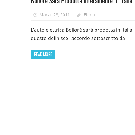
Bollorè Sarà Prodotta Interamente In Italia
Marzo 28, 2011
Elena
L’auto elettrica Bollorè sarà prodotta in Italia,
questo definisce l’accordo sottoscritto da
READ MORE