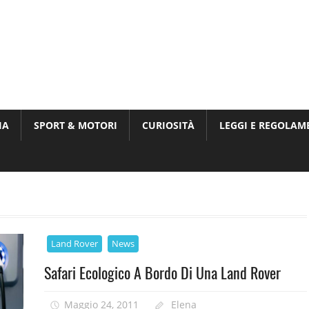
Munito,
,
t
IA
SPORT & MOTORI
CURIOSITÀ
LEGGI E REGOLAM
ri
Land Rover
News
Safari Ecologico A Bordo Di Una Land Rover
Maggio 24, 2011
Elena