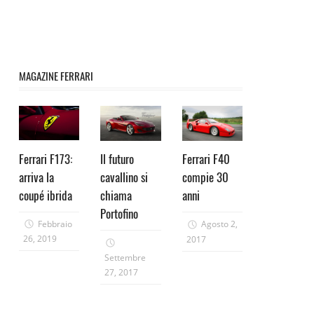
MAGAZINE FERRARI
Ferrari F173:
Il futuro
Ferrari F40
arriva la
cavallino si
compie 30
coupé ibrida
chiama
anni
Portofino
Febbraio
Agosto 2,
26, 2019
2017
Settembre
27, 2017