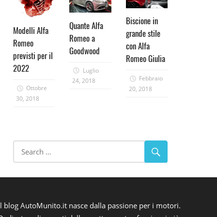
Biscione in
Quante Alfa
Modelli Alfa
grande stile
Romeo a
Romeo
con Alfa
Goodwood
previsti per il
Romeo Giulia
2022
Luglio
Febbraio
24, 2018
Ottobre
20, 2018
30, 2018
Il blog AutoMunito.it nasce dalla passione per i motori.