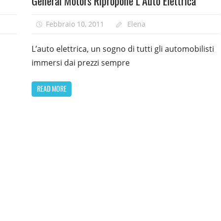
General Motors Ripropone L’Auto Elettrica
Febbraio 10, 2011
Elena
L’auto elettrica, un sogno di tutti gli automobilisti
immersi dai prezzi sempre
READ MORE