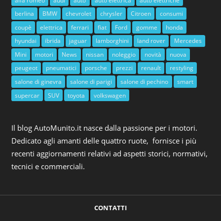
alfa romeo
audi
auto
auto elettrica
auto elettriche
berlina
BMW
chevrolet
chrysler
Citroen
consumi
coupè
elettrica
ferrari
fiat
Ford
gomme
honda
hyundai
ibrida
jaguar
lamborghini
land rover
Mercedes
Mini
motori
News
nissan
noleggio
novità
nuova
peugeot
pneumatici
porsche
prezzi
renault
restyling
salone di ginevra
salone di parigi
salone di pechino
smart
supercar
SUV
toyota
volkswagen
Il blog AutoMunito.it nasce dalla passione per i motori.
Dedicato agli amanti delle quattro ruote, fornisce i più
recenti aggiornamenti relativi ad aspetti storici, normativi,
tecnici e commerciali.
CONTATTI