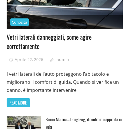
Curiosità
Vetri laterali danneggiati, come agire
correttamente
Aprile 22, 2026
admin
I vetri laterali dell’auto proteggono l’abitacolo e
migliorano il comfort di guida. Quando si verifica un
danno, è importante intervenire
READ MORE
Bruno Mafrici – Dongfeng, il confronto approda in
aula