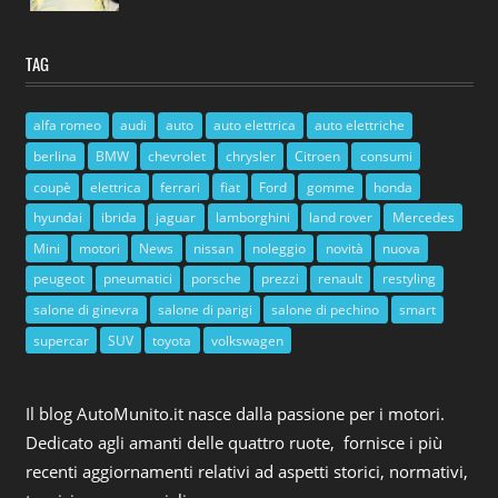
TAG
alfa romeo
audi
auto
auto elettrica
auto elettriche
berlina
BMW
chevrolet
chrysler
Citroen
consumi
coupè
elettrica
ferrari
fiat
Ford
gomme
honda
hyundai
ibrida
jaguar
lamborghini
land rover
Mercedes
Mini
motori
News
nissan
noleggio
novità
nuova
peugeot
pneumatici
porsche
prezzi
renault
restyling
salone di ginevra
salone di parigi
salone di pechino
smart
supercar
SUV
toyota
volkswagen
Il blog AutoMunito.it nasce dalla passione per i motori.
Dedicato agli amanti delle quattro ruote, fornisce i più
recenti aggiornamenti relativi ad aspetti storici, normativi,