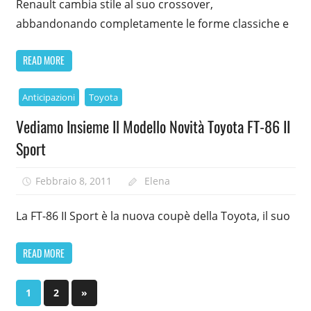
Renault cambia stile al suo crossover,
abbandonando completamente le forme classiche e
READ MORE
Anticipazioni
Toyota
Vediamo Insieme Il Modello Novità Toyota FT-86 II
Sport
Febbraio 8, 2011
Elena
La FT-86 II Sport è la nuova coupè della Toyota, il suo
READ MORE
Paginazione
Next
1
2
»
Posts