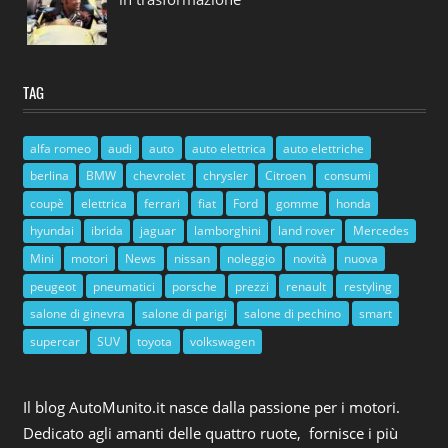
TAG
alfa romeo
audi
auto
auto elettrica
auto elettriche
berlina
BMW
chevrolet
chrysler
Citroen
consumi
coupè
elettrica
ferrari
fiat
Ford
gomme
honda
hyundai
ibrida
jaguar
lamborghini
land rover
Mercedes
Mini
motori
News
nissan
noleggio
novità
nuova
peugeot
pneumatici
porsche
prezzi
renault
restyling
salone di ginevra
salone di parigi
salone di pechino
smart
supercar
SUV
toyota
volkswagen
Il blog AutoMunito.it nasce dalla passione per i motori.
Dedicato agli amanti delle quattro ruote, fornisce i più