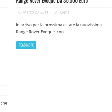
Range Rover Evoque Da 35.000 Euro
Marzo 23, 2011
Elena
In arrivo per la prossima estate la nuovissima
Range Rover Evoque, con
READ MORE
i che