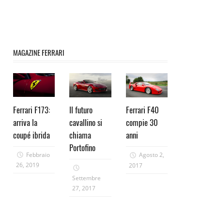
MAGAZINE FERRARI
Ferrari F173:
Il futuro
Ferrari F40
arriva la
cavallino si
compie 30
coupé ibrida
chiama
anni
Portofino
Febbraio
Agosto 2,
26, 2019
2017
Settembre
27, 2017