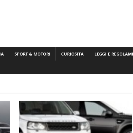
Munito,
,
t
IA
SPORT & MOTORI
CURIOSITÀ
LEGGI E REGOLAM
ri