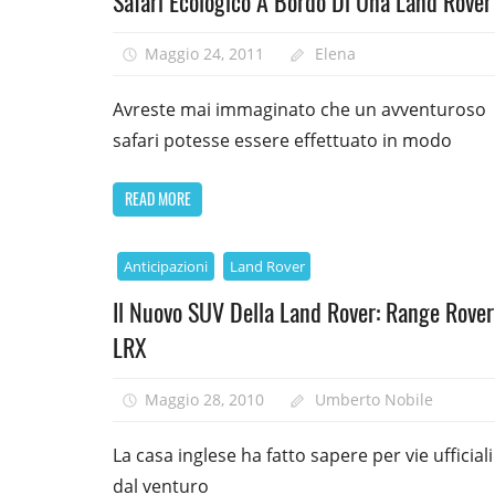
Safari Ecologico A Bordo Di Una Land Rover
Maggio 24, 2011
Elena
Avreste mai immaginato che un avventuroso
safari potesse essere effettuato in modo
READ MORE
Anticipazioni
Land Rover
Il Nuovo SUV Della Land Rover: Range Rover
LRX
Maggio 28, 2010
Umberto Nobile
La casa inglese ha fatto sapere per vie ufficial
dal venturo