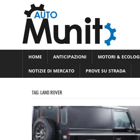
Skip
Auto
to
auto
content
spor
e
Novità
HOME
ANTICIPAZIONI
MOTORI & ECOLOG
dal
moto
mondo
NOTIZIE DI MERCATO
PROVE SU STRADA
dei
motori
TAG:
LAND ROVER