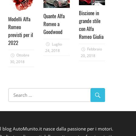
Biscione in
Quante Alfa
Modelli Alfa
grande stile
Romeo a
Romeo
con Alfa
Goodwood
previsti per il
Romeo Giulia
2022
Luglio
Febbraio
24, 2018
Ottobre
20, 2018
30, 2018
Il blog AutoMunito.it nasce dalla passione per i motori.