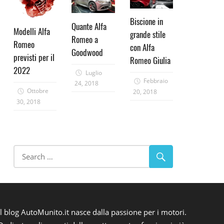
Biscione in
Quante Alfa
Modelli Alfa
grande stile
Romeo a
Romeo
con Alfa
Goodwood
previsti per il
Romeo Giulia
2022
Luglio
Febbraio
24, 2018
Ottobre
20, 2018
30, 2018
Il blog AutoMunito.it nasce dalla passione per i motori.