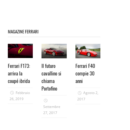
MAGAZINE FERRARI
Ferrari F173:
Il futuro
Ferrari F40
arriva la
cavallino si
compie 30
coupé ibrida
chiama
anni
Portofino
Febbraio
Agosto 2,
26, 2019
2017
Settembre
27, 2017