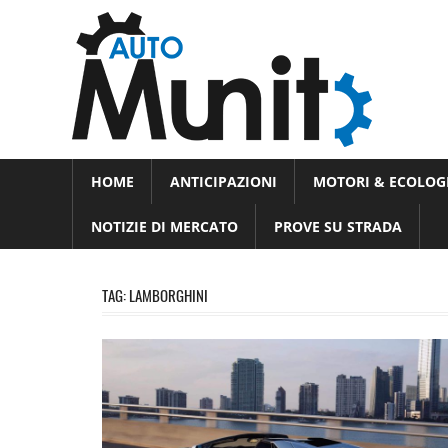
Skip
Auto
to
auto
content
spor
e
Novità
HOME
ANTICIPAZIONI
MOTORI & ECOLOG
dal
moto
mondo
NOTIZIE DI MERCATO
PROVE SU STRADA
dei
motori
TAG:
LAMBORGHINI