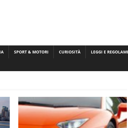
Munito,
,
t
IA
SPORT & MOTORI
CURIOSITÀ
LEGGI E REGOLAM
ri