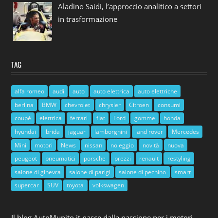
Aladino Saidi, l’approccio analitico a settori
in trasformazione
TAG
alfa romeo
audi
auto
auto elettrica
auto elettriche
berlina
BMW
chevrolet
chrysler
Citroen
consumi
coupè
elettrica
ferrari
fiat
Ford
gomme
honda
hyundai
ibrida
jaguar
lamborghini
land rover
Mercedes
Mini
motori
News
nissan
noleggio
novità
nuova
peugeot
pneumatici
porsche
prezzi
renault
restyling
salone di ginevra
salone di parigi
salone di pechino
smart
supercar
SUV
toyota
volkswagen
Il blog AutoMunito.it nasce dalla passione per i motori.