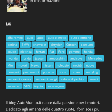
in trasformazione
TAG
alfa romeo
audi
auto
auto elettrica
auto elettriche
berlina
BMW
chevrolet
chrysler
Citroen
consumi
coupè
elettrica
ferrari
fiat
Ford
gomme
honda
hyundai
ibrida
jaguar
lamborghini
land rover
Mercedes
Mini
motori
News
nissan
noleggio
novità
nuova
peugeot
pneumatici
porsche
prezzi
renault
restyling
salone di ginevra
salone di parigi
salone di pechino
smart
supercar
SUV
toyota
volkswagen
Il blog AutoMunito.it nasce dalla passione per i motori.
Dedicato agli amanti delle quattro ruote, fornisce i più