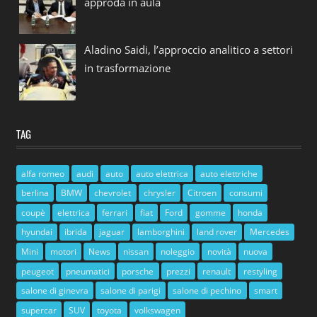
approda in aula
Aladino Saidi, l’approccio analitico a settori
in trasformazione
TAG
alfa romeo
audi
auto
auto elettrica
auto elettriche
berlina
BMW
chevrolet
chrysler
Citroen
consumi
coupè
elettrica
ferrari
fiat
Ford
gomme
honda
hyundai
ibrida
jaguar
lamborghini
land rover
Mercedes
Mini
motori
News
nissan
noleggio
novità
nuova
peugeot
pneumatici
porsche
prezzi
renault
restyling
salone di ginevra
salone di parigi
salone di pechino
smart
supercar
SUV
toyota
volkswagen