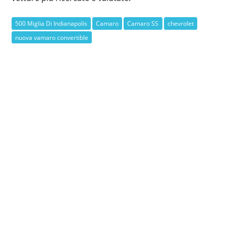
500 Miglia Di Indianapolis
Camaro
Camaro SS
chevrolet
nuova vamaro convertible