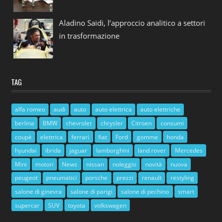
Aladino Saidi, l’approccio analitico a settori
in trasformazione
TAG
alfa romeo
audi
auto
auto elettrica
auto elettriche
berlina
BMW
chevrolet
chrysler
Citroen
consumi
coupè
elettrica
ferrari
fiat
Ford
gomme
honda
hyundai
ibrida
jaguar
lamborghini
land rover
Mercedes
Mini
motori
News
nissan
noleggio
novità
nuova
peugeot
pneumatici
porsche
prezzi
renault
restyling
salone di ginevra
salone di parigi
salone di pechino
smart
supercar
SUV
toyota
volkswagen