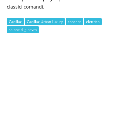
classici comandi.
Cadillac
Cadillac Urban Luxury
concept
elettrico
salone di ginevra