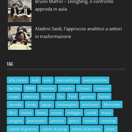
Bruno Mafrici – Dongfeng, il confronto
approda in aula
Aladino Saidi, l’approccio analitico a settori
in trasformazione
TAG
alfa romeo
audi
auto
auto elettrica
auto elettriche
berlina
BMW
chevrolet
chrysler
Citroen
consumi
coupè
elettrica
ferrari
fiat
Ford
gomme
honda
hyundai
ibrida
jaguar
lamborghini
land rover
Mercedes
Mini
motori
News
nissan
noleggio
novità
nuova
peugeot
pneumatici
porsche
prezzi
renault
restyling
salone di ginevra
salone di parigi
salone di pechino
smart