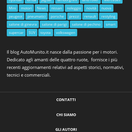
Mini
motori
News
nissan
noleggio
novità
nuova
peugeot
pneumatici
porsche
prezzi
renault
restyling
salone di ginevra
salone di parigi
salone di pechino
smart
supercar
SUV
toyota
volkswagen
Il blog AutoMunito.it nasce dalla passione per i motori.
Dedicato agli amanti delle quattro ruote, fornisce i più
recenti aggiornamenti relativi ad aspetti storici, normativi,
tecnici e commerciali.
CONTATTI
CHI SIAMO
GLI AUTORI