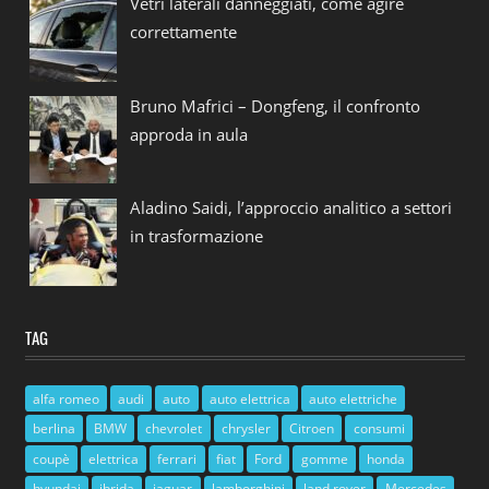
Vetri laterali danneggiati, come agire
correttamente
Bruno Mafrici – Dongfeng, il confronto
approda in aula
Aladino Saidi, l’approccio analitico a settori
in trasformazione
TAG
alfa romeo
audi
auto
auto elettrica
auto elettriche
berlina
BMW
chevrolet
chrysler
Citroen
consumi
coupè
elettrica
ferrari
fiat
Ford
gomme
honda
hyundai
ibrida
jaguar
lamborghini
land rover
Mercedes