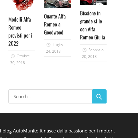
Biscione in
Quante Alfa
Modelli Alfa
grande stile
Romeo a
Romeo
con Alfa
Goodwood
previsti per il
Romeo Giulia
2022
Luglio
Febbraio
24, 2018
Ottobre
20, 2018
30, 2018
Il blog AutoMunito.it nasce dalla passione per i motori.