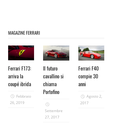
MAGAZINE FERRARI
Ferrari F173:
Il futuro
Ferrari F40
arriva la
cavallino si
compie 30
coupé ibrida
chiama
anni
Portofino
Febbraio
Agosto 2,
26, 2019
2017
Settembre
27, 2017