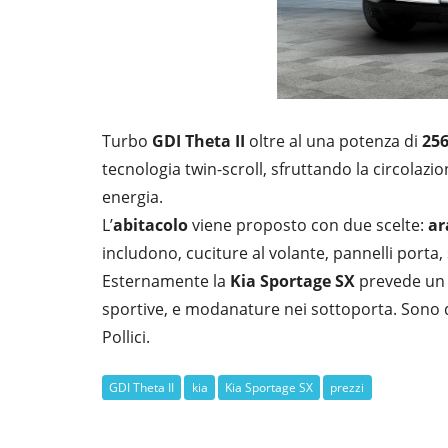
Turbo
GDI Theta II
oltre al una potenza di
256
tecnologia twin-scroll, sfruttando la circolazio
energia.
L’
abitacolo
viene proposto con due scelte:
ar
includono, cuciture al volante, pannelli porta, s
Esternamente la
Kia Sportage SX
prevede u
sportive, e modanature nei sottoporta. Sono d
Pollici.
GDI Theta II
kia
Kia Sportage SX
prezzi