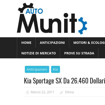
Skip
Auto
to
auto
content
spor
e
Novità
HOME
ANTICIPAZIONI
MOTORI & ECOLOG
dal
moto
mondo
NOTIZIE DI MERCATO
PROVE SU STRADA
dei
motori
Anticipazioni
Kia
Kia Sportage SX Da 26.460 Dollar
Marzo 22, 2011
Elena