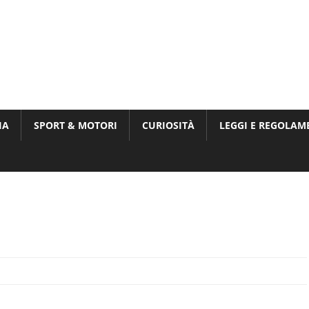
Munito,
,
t
IA
SPORT & MOTORI
CURIOSITÀ
LEGGI E REGOLAM
ri
i