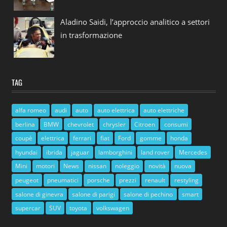
Aladino Saidi, l’approccio analitico a settori
in trasformazione
TAG
alfa romeo
audi
auto
auto elettrica
auto elettriche
berlina
BMW
chevrolet
chrysler
Citroen
consumi
coupè
elettrica
ferrari
fiat
Ford
gomme
honda
hyundai
ibrida
jaguar
lamborghini
land rover
Mercedes
Mini
motori
News
nissan
noleggio
novità
nuova
peugeot
pneumatici
porsche
prezzi
renault
restyling
salone di ginevra
salone di parigi
salone di pechino
smart
supercar
SUV
toyota
volkswagen