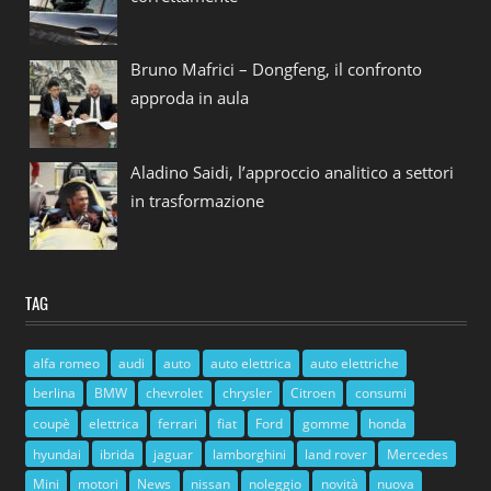
Bruno Mafrici – Dongfeng, il confronto
approda in aula
Aladino Saidi, l’approccio analitico a settori
in trasformazione
TAG
alfa romeo
audi
auto
auto elettrica
auto elettriche
berlina
BMW
chevrolet
chrysler
Citroen
consumi
coupè
elettrica
ferrari
fiat
Ford
gomme
honda
hyundai
ibrida
jaguar
lamborghini
land rover
Mercedes
Mini
motori
News
nissan
noleggio
novità
nuova