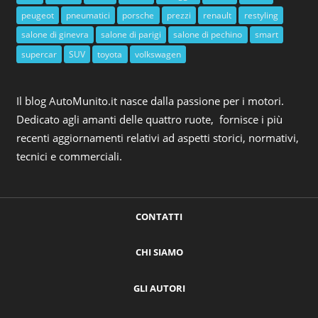
peugeot
pneumatici
porsche
prezzi
renault
restyling
salone di ginevra
salone di parigi
salone di pechino
smart
supercar
SUV
toyota
volkswagen
Il blog AutoMunito.it nasce dalla passione per i motori.
Dedicato agli amanti delle quattro ruote, fornisce i più
recenti aggiornamenti relativi ad aspetti storici, normativi,
tecnici e commerciali.
CONTATTI
CHI SIAMO
GLI AUTORI