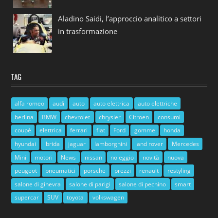
Aladino Saidi, l’approccio analitico a settori
in trasformazione
TAG
alfa romeo
audi
auto
auto elettrica
auto elettriche
berlina
BMW
chevrolet
chrysler
Citroen
consumi
coupè
elettrica
ferrari
fiat
Ford
gomme
honda
hyundai
ibrida
jaguar
lamborghini
land rover
Mercedes
Mini
motori
News
nissan
noleggio
novità
nuova
peugeot
pneumatici
porsche
prezzi
renault
restyling
salone di ginevra
salone di parigi
salone di pechino
smart
supercar
SUV
toyota
volkswagen