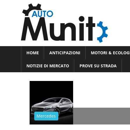
Skip
Auto
to
auto
content
spor
e
Novità
HOME
ANTICIPAZIONI
MOTORI & ECOLOG
dal
moto
mondo
NOTIZIE DI MERCATO
PROVE SU STRADA
dei
motori
Mercedes