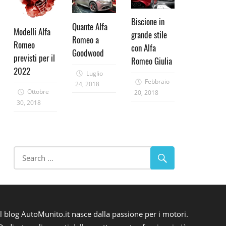
Biscione in
Quante Alfa
Modelli Alfa
grande stile
Romeo a
Romeo
con Alfa
Goodwood
previsti per il
Romeo Giulia
2022
Luglio
Febbraio
24, 2018
Ottobre
20, 2018
30, 2018
Il blog AutoMunito.it nasce dalla passione per i motori.