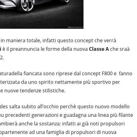
a in maniera totale, infatti questo concept che verrà
i
è il preannuncia le forme della nuova
Classe A
che sraà
2.
ervaturadella fiancata sono riprese dal concept F800 e fanno
tterizzata da uno spirito nettamente più sportivo per
le nuove tendenze stilistiche.
edes salta subito all’occhio perchè questo nuovo modello
 precedenti generazioni e guadagna una linea più filante
bierà anche la sostanza: infatti ai già noti propulsori
ppartenente ad una famiglia di propulsori di nuova