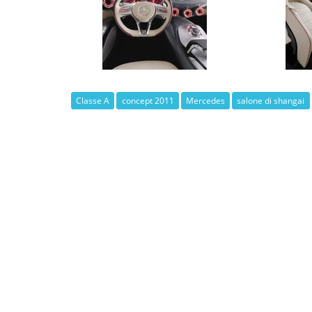
Classe A
concept 2011
Mercedes
salone di shangai