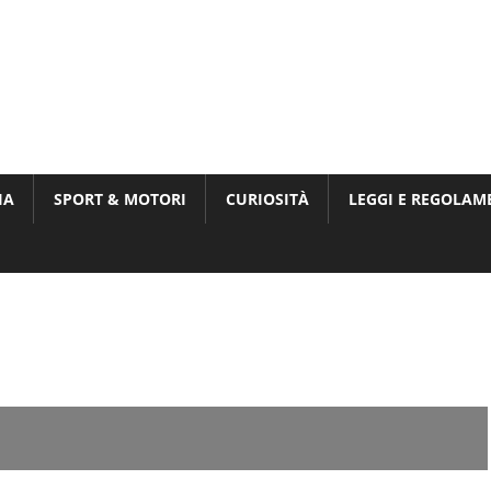
Munito,
,
t
IA
SPORT & MOTORI
CURIOSITÀ
LEGGI E REGOLAM
ri