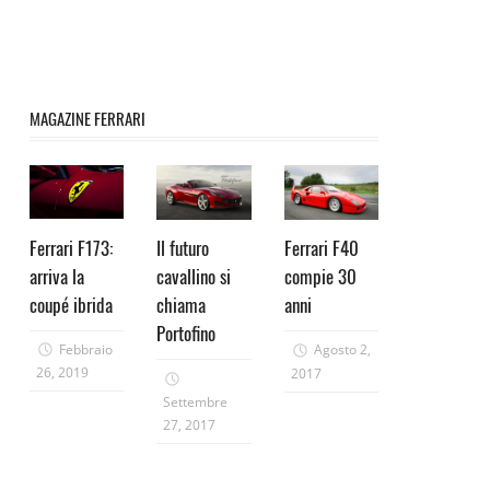
MAGAZINE FERRARI
Ferrari F173:
Il futuro
Ferrari F40
arriva la
cavallino si
compie 30
coupé ibrida
chiama
anni
Portofino
Febbraio
Agosto 2,
26, 2019
2017
Settembre
27, 2017