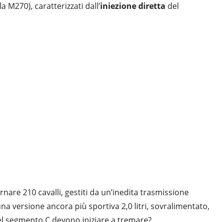
a M270), caratterizzati dall’
iniezione diretta
del
ornare 210 cavalli, gestiti da un’inedita trasmissione
una versione ancora più sportiva 2,0 litri, sovralimentato,
del segmento C devono iniziare a tremare?