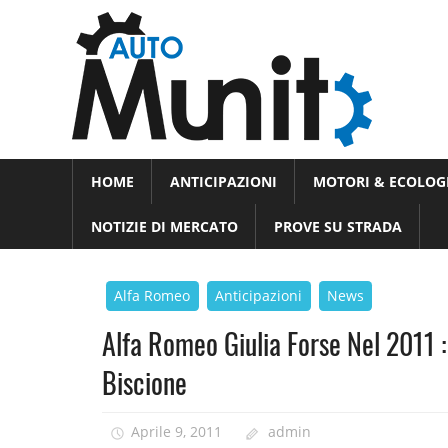
Skip
Auto
to
auto
content
spor
e
Novità
HOME
ANTICIPAZIONI
MOTORI & ECOLOG
dal
moto
mondo
NOTIZIE DI MERCATO
PROVE SU STRADA
dei
motori
Alfa Romeo
Anticipazioni
News
Alfa Romeo Giulia Forse Nel 2011 :
Biscione
Aprile 9, 2011
admin