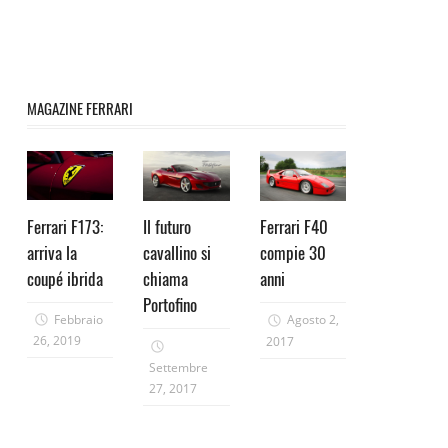
MAGAZINE FERRARI
Ferrari F173:
Il futuro
Ferrari F40
arriva la
cavallino si
compie 30
coupé ibrida
chiama
anni
Portofino
Febbraio
Agosto 2,
26, 2019
2017
Settembre
27, 2017