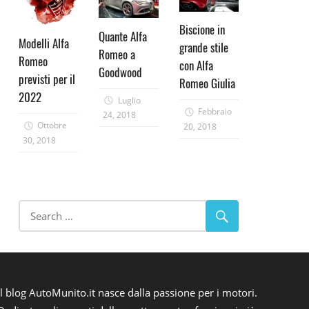
Biscione in
Quante Alfa
Modelli Alfa
grande stile
Romeo a
Romeo
con Alfa
Goodwood
previsti per il
Romeo Giulia
2022
Luglio
Febbraio
24, 2018
Ottobre
20, 2018
30, 2018
Il blog AutoMunito.it nasce dalla passione per i motori.