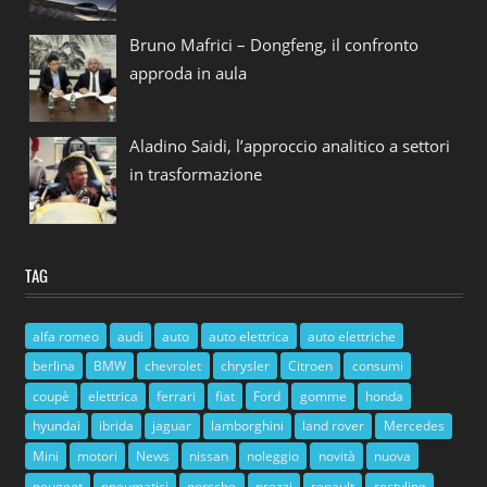
Bruno Mafrici – Dongfeng, il confronto
approda in aula
Aladino Saidi, l’approccio analitico a settori
in trasformazione
TAG
alfa romeo
audi
auto
auto elettrica
auto elettriche
berlina
BMW
chevrolet
chrysler
Citroen
consumi
coupè
elettrica
ferrari
fiat
Ford
gomme
honda
hyundai
ibrida
jaguar
lamborghini
land rover
Mercedes
Mini
motori
News
nissan
noleggio
novità
nuova
peugeot
pneumatici
porsche
prezzi
renault
restyling