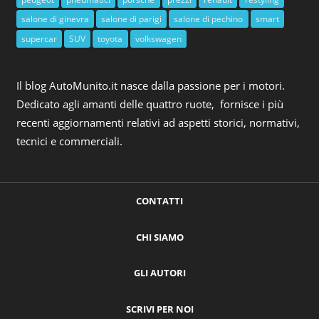
salone di ginevra
salone di parigi
salone di pechino
smart
supercar
SUV
toyota
volkswagen
Il blog AutoMunito.it nasce dalla passione per i motori.
Dedicato agli amanti delle quattro ruote, fornisce i più
recenti aggiornamenti relativi ad aspetti storici, normativi,
tecnici e commerciali.
CONTATTI
CHI SIAMO
GLI AUTORI
SCRIVI PER NOI