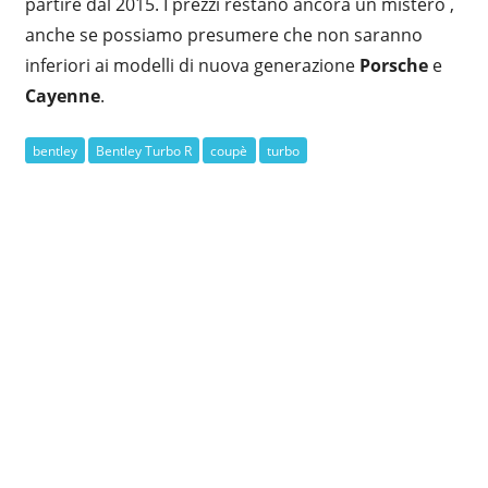
partire dal 2015. I prezzi restano ancora un mistero ,
anche se possiamo presumere che non saranno
inferiori ai modelli di nuova generazione
Porsche
e
Cayenne
.
bentley
Bentley Turbo R
coupè
turbo