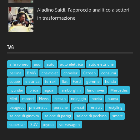
Aladino Saidi, l’approccio analitico a settori
in trasformazione
TAG
alfa romeo
audi
auto
auto elettrica
auto elettriche
berlina
BMW
chevrolet
chrysler
Citroen
consumi
coupè
elettrica
ferrari
fiat
Ford
gomme
honda
hyundai
ibrida
jaguar
lamborghini
land rover
Mercedes
Mini
motori
News
nissan
noleggio
novità
nuova
peugeot
pneumatici
porsche
prezzi
renault
restyling
salone di ginevra
salone di parigi
salone di pechino
smart
supercar
SUV
toyota
volkswagen