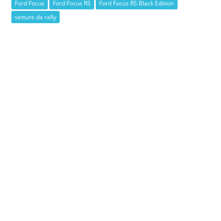
Ford Focus
Ford Focus RS
Ford Focus RS Black Edition
vetture da rally