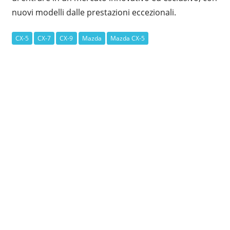
nuovi modelli dalle prestazioni eccezionali.
CX-5
CX-7
CX-9
Mazda
Mazda CX-5