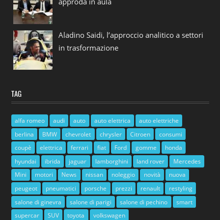
approda in aula
Aladino Saidi, l’approccio analitico a settori
in trasformazione
TAG
alfa romeo
audi
auto
auto elettrica
auto elettriche
berlina
BMW
chevrolet
chrysler
Citroen
consumi
coupè
elettrica
ferrari
fiat
Ford
gomme
honda
hyundai
ibrida
jaguar
lamborghini
land rover
Mercedes
Mini
motori
News
nissan
noleggio
novità
nuova
peugeot
pneumatici
porsche
prezzi
renault
restyling
salone di ginevra
salone di parigi
salone di pechino
smart
supercar
SUV
toyota
volkswagen