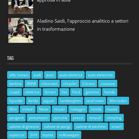
Aladino Saidi, l’approccio analitico a settori
in trasformazione
TAG
alfa romeo
audi
auto
auto elettrica
auto elettriche
berlina
BMW
chevrolet
chrysler
Citroen
consumi
coupè
elettrica
ferrari
fiat
Ford
gomme
honda
hyundai
ibrida
jaguar
lamborghini
land rover
Mercedes
Mini
motori
News
nissan
noleggio
novità
nuova
peugeot
pneumatici
porsche
prezzi
renault
restyling
salone di ginevra
salone di parigi
salone di pechino
smart
supercar
SUV
toyota
volkswagen