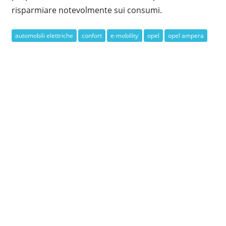
risparmiare notevolmente sui consumi.
automobili elettriche
confort
e-mobility
opel
opel ampera