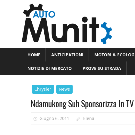
Skip
Auto
to
auto
content
spor
e
Novità
HOME
ANTICIPAZIONI
MOTORI & ECOLOG
dal
moto
mondo
NOTIZIE DI MERCATO
PROVE SU STRADA
dei
motori
Chrysler
News
Ndamukong Suh Sponsorizza In TV
Giugno 6, 2011
Elena