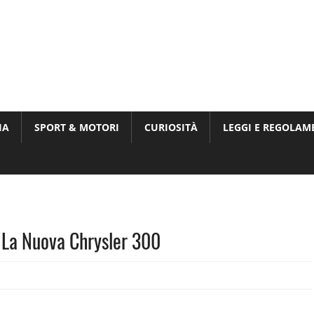
Munito,
,
t
IA
SPORT & MOTORI
CURIOSITÀ
LEGGI E REGOLAM
ri
 La Nuova Chrysler 300