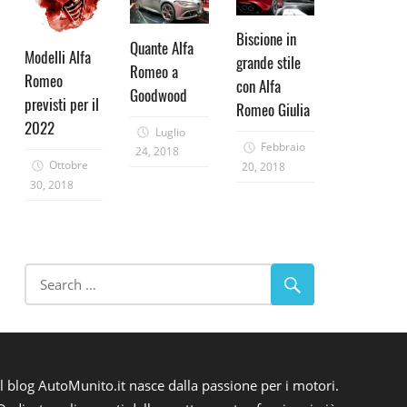
Biscione in
Quante Alfa
Modelli Alfa
grande stile
Romeo a
Romeo
con Alfa
Goodwood
previsti per il
Romeo Giulia
2022
Luglio
Febbraio
24, 2018
Ottobre
20, 2018
30, 2018
Il blog AutoMunito.it nasce dalla passione per i motori.