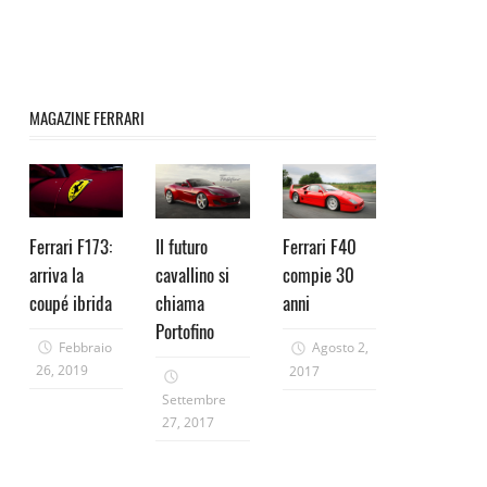
MAGAZINE FERRARI
Ferrari F173:
Il futuro
Ferrari F40
arriva la
cavallino si
compie 30
coupé ibrida
chiama
anni
Portofino
Febbraio
Agosto 2,
26, 2019
2017
Settembre
27, 2017