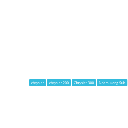
chrysler
chrysler 200
Chrysler 300
Ndamukong Suh