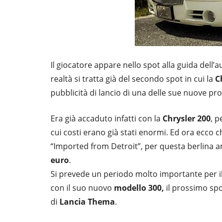
Il giocatore appare nello spot alla guida dell’au
realtà si tratta già del secondo spot in cui la
C
pubblicità di lancio di una delle sue nuove pr
Era già accaduto infatti con la
Chrysler 200
, p
cui costi erano già stati enormi. Ed ora ecco ch
“Imported from Detroit”, per questa berlina am
euro
.
Si prevede un periodo molto importante per 
con il suo nuovo
modello 300,
il prossimo sp
di
Lancia Thema
.