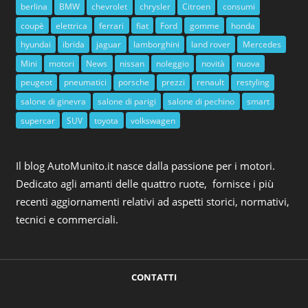
berlina
BMW
chevrolet
chrysler
Citroen
consumi
coupè
elettrica
ferrari
fiat
Ford
gomme
honda
hyundai
ibrida
jaguar
lamborghini
land rover
Mercedes
Mini
motori
News
nissan
noleggio
novità
nuova
peugeot
pneumatici
porsche
prezzi
renault
restyling
salone di ginevra
salone di parigi
salone di pechino
smart
supercar
SUV
toyota
volkswagen
Il blog AutoMunito.it nasce dalla passione per i motori.
Dedicato agli amanti delle quattro ruote, fornisce i più
recenti aggiornamenti relativi ad aspetti storici, normativi,
tecnici e commerciali.
CONTATTI