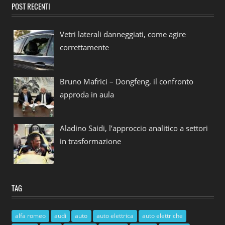
POST RECENTI
Vetri laterali danneggiati, come agire
correttamente
Bruno Mafrici – Dongfeng, il confronto
approda in aula
Aladino Saidi, l’approccio analitico a settori
in trasformazione
TAG
alfa romeo
audi
auto
auto elettrica
auto elettriche