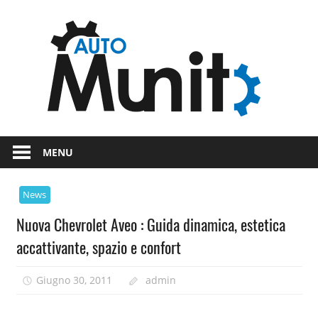
Skip
Auto
to
content
auto
spor
e
Novità
dal
moto
MENU
mondo
dei
News
motori
Nuova Chevrolet Aveo : Guida dinamica, estetica
accattivante, spazio e confort
Giugno 30, 2011
admin