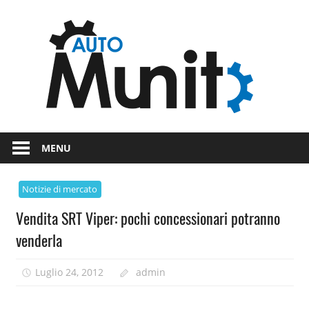
Skip
Auto
to
content
auto
spor
e
Novità
dal
moto
MENU
mondo
dei
Notizie di mercato
motori
Vendita SRT Viper: pochi concessionari potranno
venderla
Luglio 24, 2012
admin