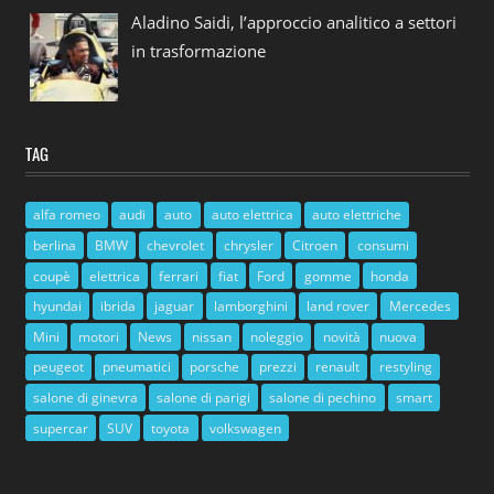
Aladino Saidi, l’approccio analitico a settori
in trasformazione
TAG
alfa romeo
audi
auto
auto elettrica
auto elettriche
berlina
BMW
chevrolet
chrysler
Citroen
consumi
coupè
elettrica
ferrari
fiat
Ford
gomme
honda
hyundai
ibrida
jaguar
lamborghini
land rover
Mercedes
Mini
motori
News
nissan
noleggio
novità
nuova
peugeot
pneumatici
porsche
prezzi
renault
restyling
salone di ginevra
salone di parigi
salone di pechino
smart
supercar
SUV
toyota
volkswagen