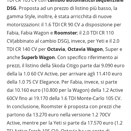
DSG
. Proposta ad un prezzo di listino più basso, la
gamma Style, inoltre, è stata arricchita di nuove
motorizzazioni: il 1.6 TDI CR 90 CV a disposizione per
Fabia, Fabia Wagon e
Roomster
; il 2.0 TDI CR 110
CV(abbinato al cambio DSG), invece, per Yeti e il 2.0
TDI CR 140 CV per
Octavia
,
Octavia
Wagon
, Super e
anche
Superb
Wagon
. Con specifico riferimento ai
prezzi, il listino della Skoda Citigo parte dai 9.090 euro
della la 1.0 60 CV Active, per arrivare agli 11.410 euro
della 1.0 75 CV Elegance. Per Fabia, invece, si parte
dai 10.160 euro (10.800 per la Wagon) della 1.2 Active
60CV fino ai 19.170 della 1.6 TDI Monte-Carlo 105 CV.
In conclusione, Roomster è proposta con prezzi che
partono da 13.270 euro nella versione 1.2 70CV
Active, mentre per la Yeti si parte da 17.570 euro (1.2
TSI Active Fresh 105 CV). Octavia ha un costo di