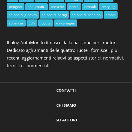
peugeot
pneumatici
porsche
prezzi
renault
restyling
salone di ginevra
salone di parigi
salone di pechino
smart
supercar
SUV
toyota
volkswagen
Il blog AutoMunito.it nasce dalla passione per i motori.
Dedicato agli amanti delle quattro ruote, fornisce i più
recenti aggiornamenti relativi ad aspetti storici, normativi,
tecnici e commerciali.
CONTATTI
CHI SIAMO
GLI AUTORI