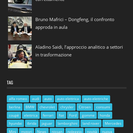
Bruno Mafrici – Dongfeng, il confronto
approda in aula
Aladino Saidi, l’approccio analitico a settori
in trasformazione
TAG
alfa romeo
audi
auto
auto elettrica
auto elettriche
berlina
BMW
chevrolet
chrysler
Citroen
consumi
coupè
elettrica
ferrari
fiat
Ford
gomme
honda
hyundai
ibrida
jaguar
lamborghini
land rover
Mercedes
Mini
motori
News
nissan
noleggio
novità
nuova