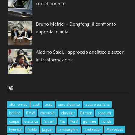
correttamente
Bruno Mafrici – Dongfeng, il confronto
approda in aula
Aladino Saidi, l’approccio analitico a settori
in trasformazione
TAG
alfa romeo
audi
auto
auto elettrica
auto elettriche
berlina
BMW
chevrolet
chrysler
Citroen
consumi
coupè
elettrica
ferrari
fiat
Ford
gomme
honda
hyundai
ibrida
jaguar
lamborghini
land rover
Mercedes