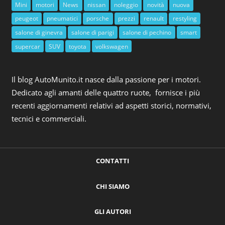
Mini
motori
News
nissan
noleggio
novità
nuova
peugeot
pneumatici
porsche
prezzi
renault
restyling
salone di ginevra
salone di parigi
salone di pechino
smart
supercar
SUV
toyota
volkswagen
Il blog AutoMunito.it nasce dalla passione per i motori.
Dedicato agli amanti delle quattro ruote, fornisce i più
recenti aggiornamenti relativi ad aspetti storici, normativi,
tecnici e commerciali.
CONTATTI
CHI SIAMO
GLI AUTORI