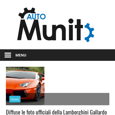
Skip
Auto
to
content
auto
spor
e
Novità
dal
moto
MENU
mondo
dei
motori
News
Diffuse le foto ufficiali della Lamborghini Gallardo