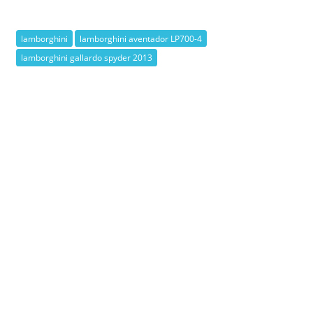
lamborghini
lamborghini aventador LP700-4
lamborghini gallardo spyder 2013