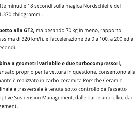
ette minuti e 18 secondi sulla magica Nordschleife del
 1.370 chilogrammi.
petto alla GT2,
ma pesando 70 kg in meno, rapporto
ssima di 320 km/h, e l’accelerazione da 0 a 100, a 200 ed a
secondi.
turbina a geometri variabile e due turbocompressori,
sato proprio per la vettura in questione, consentono alla
enante è realizzato in carbo-ceramica Porsche Ceramic
nale e trasversale è tenuta sotto controllo dall’assetto
aptive Suspension Management, dalle barre antirollio, dai
agement.