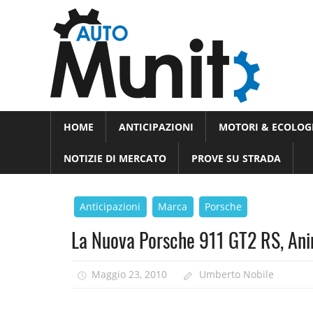
Skip
Auto
to
auto
content
spor
e
Novità
HOME
ANTICIPAZIONI
MOTORI & ECOLOG
dal
moto
mondo
NOTIZIE DI MERCATO
PROVE SU STRADA
dei
motori
Anticipazioni
Marca
Porsche
La Nuova Porsche 911 GT2 RS, Ani
Maggio 23, 2010
Umberto Nobile