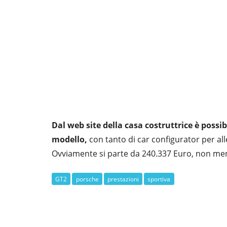
Dal web site della casa costruttrice è possi
modello,
con tanto di car configurator per alles
Ovviamente si parte da 240.337 Euro, non me
GT2
porsche
prestazioni
sportiva