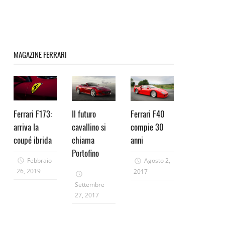
MAGAZINE FERRARI
Ferrari F173:
Il futuro
Ferrari F40
arriva la
cavallino si
compie 30
coupé ibrida
chiama
anni
Portofino
Febbraio
Agosto 2,
26, 2019
2017
Settembre
27, 2017