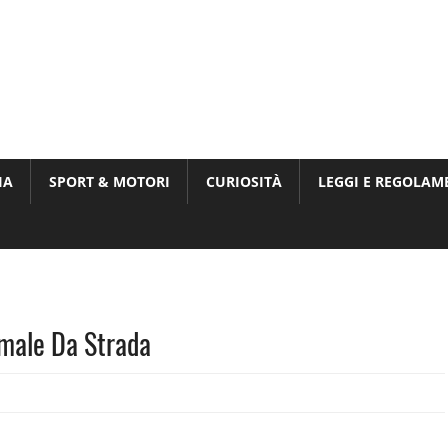
Munito,
,
t
IA
SPORT & MOTORI
CURIOSITÀ
LEGGI E REGOLAM
ri
male Da Strada