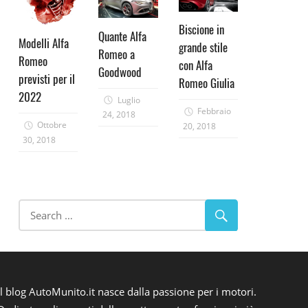
Biscione in
Quante Alfa
Modelli Alfa
grande stile
Romeo a
Romeo
con Alfa
Goodwood
previsti per il
Romeo Giulia
2022
Luglio
Febbraio
24, 2018
Ottobre
20, 2018
30, 2018
Il blog AutoMunito.it nasce dalla passione per i motori.