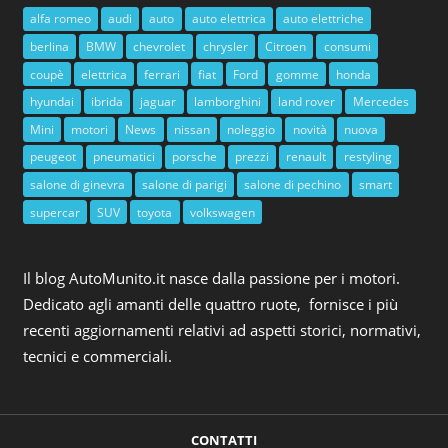
alfa romeo
audi
auto
auto elettrica
auto elettriche
berlina
BMW
chevrolet
chrysler
Citroen
consumi
coupè
elettrica
ferrari
fiat
Ford
gomme
honda
hyundai
ibrida
jaguar
lamborghini
land rover
Mercedes
Mini
motori
News
nissan
noleggio
novità
nuova
peugeot
pneumatici
porsche
prezzi
renault
restyling
salone di ginevra
salone di parigi
salone di pechino
smart
supercar
SUV
toyota
volkswagen
Il blog AutoMunito.it nasce dalla passione per i motori.
Dedicato agli amanti delle quattro ruote, fornisce i più
recenti aggiornamenti relativi ad aspetti storici, normativi,
tecnici e commerciali.
CONTATTI