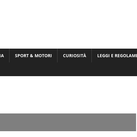
Munito,
,
t
IA
SPORT & MOTORI
CURIOSITÀ
LEGGI E REGOLAM
ri