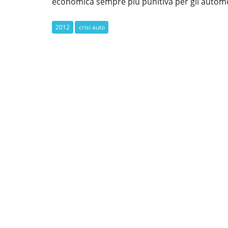
economica sempre più punitiva per gli automob
2012
crisi auto