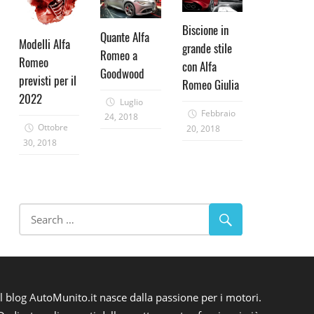
Biscione in
Quante Alfa
Modelli Alfa
grande stile
Romeo a
Romeo
con Alfa
Goodwood
previsti per il
Romeo Giulia
2022
Luglio
Febbraio
24, 2018
Ottobre
20, 2018
30, 2018
Il blog AutoMunito.it nasce dalla passione per i motori.