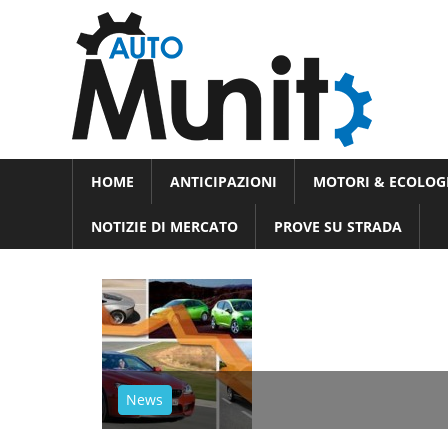
Skip
Auto
to
auto
content
spor
e
Novità
HOME
ANTICIPAZIONI
MOTORI & ECOLOG
dal
moto
mondo
NOTIZIE DI MERCATO
PROVE SU STRADA
dei
motori
News