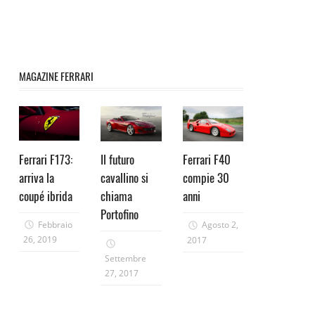
MAGAZINE FERRARI
Ferrari F173:
Il futuro
Ferrari F40
arriva la
cavallino si
compie 30
coupé ibrida
chiama
anni
Portofino
Febbraio
Agosto 2,
26, 2019
2017
Settembre
27, 2017