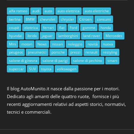
alfa romeo
audi
auto
auto elettrica
auto elettriche
berlina
BMW
chevrolet
chrysler
Citroen
consumi
coupè
elettrica
ferrari
fiat
Ford
gomme
honda
hyundai
ibrida
jaguar
lamborghini
land rover
Mercedes
Mini
motori
News
nissan
noleggio
novità
nuova
peugeot
pneumatici
porsche
prezzi
renault
restyling
salone di ginevra
salone di parigi
salone di pechino
smart
supercar
SUV
toyota
volkswagen
Il blog AutoMunito.it nasce dalla passione per i motori.
Dedicato agli amanti delle quattro ruote, fornisce i più
recenti aggiornamenti relativi ad aspetti storici, normativi,
tecnici e commerciali.