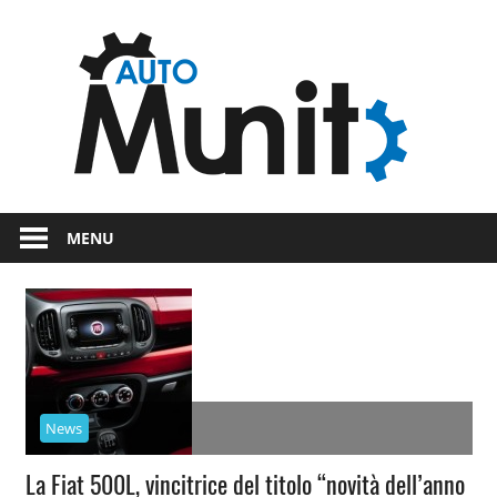
Skip
Auto
to
content
auto
spor
e
Novità
dal
moto
MENU
mondo
dei
motori
News
La Fiat 500L, vincitrice del titolo “novità dell’anno