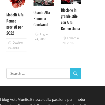
Biscione in
Quante Alfa
Modelli Alfa
grande stile
Romeo a
Romeo
con Alfa
Goodwood
previsti per il
Romeo Giulia
2022
Luglio
Febbraio
24, 2018
Ottobre
20, 2018
30, 2018
Il blog AutoMunito.it nasce dalla passione per i motori.