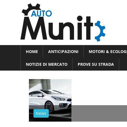
Skip
Auto
to
auto
content
spor
e
Novità
HOME
ANTICIPAZIONI
MOTORI & ECOLOG
dal
moto
mondo
NOTIZIE DI MERCATO
PROVE SU STRADA
dei
motori
News