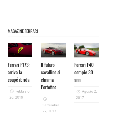
MAGAZINE FERRARI
Ferrari F173:
Il futuro
Ferrari F40
arriva la
cavallino si
compie 30
coupé ibrida
chiama
anni
Portofino
Febbraio
Agosto 2,
26, 2019
2017
Settembre
27, 2017