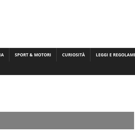
Munito,
,
t
IA
SPORT & MOTORI
CURIOSITÀ
LEGGI E REGOLAM
ri