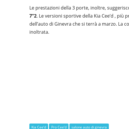
Le prestazioni della 3 porte, inoltre, suggeri
7”2
. Le versioni sportive della Kia Cee’d , pi
dell’auto di Ginevra che si terrà a marzo. La 
inoltrata.
Kia Cee’d
Pro Cee’d
salone auto di ginevra