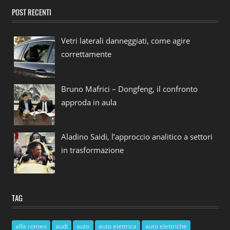
POST RECENTI
Vetri laterali danneggiati, come agire
correttamente
Bruno Mafrici – Dongfeng, il confronto
approda in aula
Aladino Saidi, l’approccio analitico a settori
in trasformazione
TAG
alfa romeo
audi
auto
auto elettrica
auto elettriche