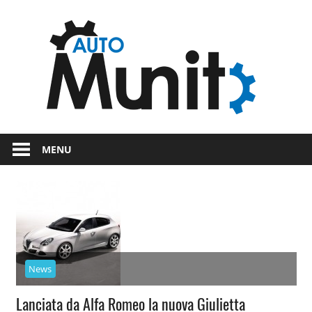
Skip
Auto
to
content
auto
spor
e
Novità
dal
moto
MENU
mondo
dei
motori
News
Lanciata da Alfa Romeo la nuova Giulietta