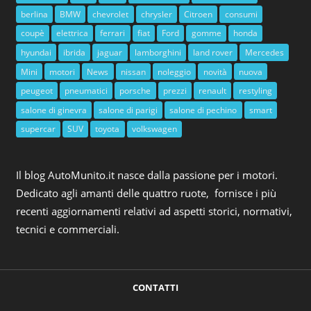
berlina
BMW
chevrolet
chrysler
Citroen
consumi
coupè
elettrica
ferrari
fiat
Ford
gomme
honda
hyundai
ibrida
jaguar
lamborghini
land rover
Mercedes
Mini
motori
News
nissan
noleggio
novità
nuova
peugeot
pneumatici
porsche
prezzi
renault
restyling
salone di ginevra
salone di parigi
salone di pechino
smart
supercar
SUV
toyota
volkswagen
Il blog AutoMunito.it nasce dalla passione per i motori.
Dedicato agli amanti delle quattro ruote, fornisce i più
recenti aggiornamenti relativi ad aspetti storici, normativi,
tecnici e commerciali.
CONTATTI