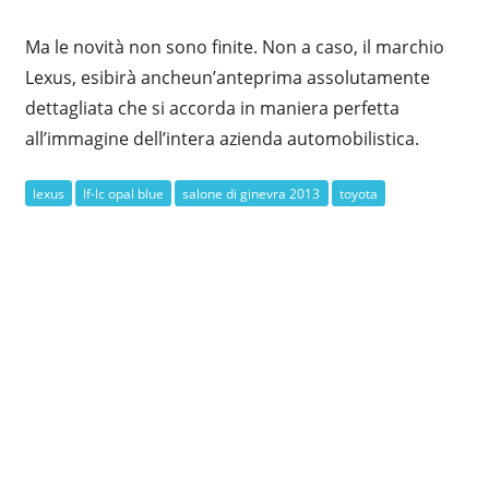
Ma le novità non sono finite. Non a caso, il marchio
Lexus, esibirà ancheun’anteprima assolutamente
dettagliata che si accorda in maniera perfetta
all’immagine dell’intera azienda automobilistica.
lexus
lf-lc opal blue
salone di ginevra 2013
toyota