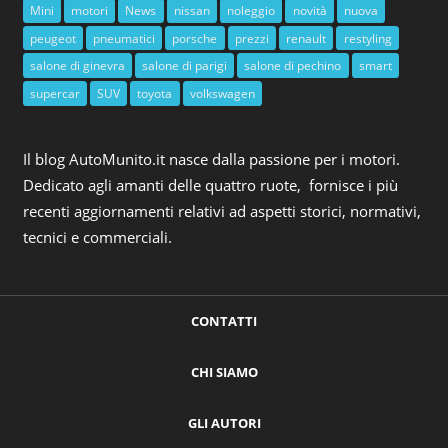
Mini
motori
News
nissan
noleggio
novità
nuova
peugeot
pneumatici
porsche
prezzi
renault
restyling
salone di ginevra
salone di parigi
salone di pechino
smart
supercar
SUV
toyota
volkswagen
Il blog AutoMunito.it nasce dalla passione per i motori.
Dedicato agli amanti delle quattro ruote, fornisce i più
recenti aggiornamenti relativi ad aspetti storici, normativi,
tecnici e commerciali.
CONTATTI
CHI SIAMO
GLI AUTORI