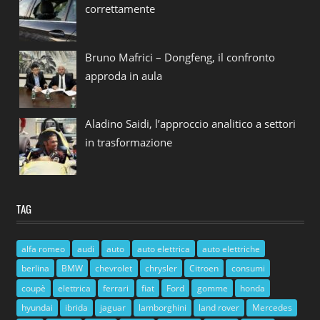
correttamente
Bruno Mafrici – Dongfeng, il confronto
approda in aula
Aladino Saidi, l’approccio analitico a settori
in trasformazione
TAG
alfa romeo
audi
auto
auto elettrica
auto elettriche
berlina
BMW
chevrolet
chrysler
Citroen
consumi
coupè
elettrica
ferrari
fiat
Ford
gomme
honda
hyundai
ibrida
jaguar
lamborghini
land rover
Mercedes