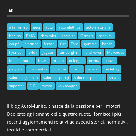
TAG
alfa romeo
audi
auto
auto elettrica
auto elettriche
berlina
BMW
chevrolet
chrysler
Citroen
consumi
coupè
elettrica
ferrari
fiat
Ford
gomme
honda
hyundai
ibrida
jaguar
lamborghini
land rover
Mercedes
Mini
motori
News
nissan
noleggio
novità
nuova
peugeot
pneumatici
porsche
prezzi
renault
restyling
salone di ginevra
salone di parigi
salone di pechino
smart
supercar
SUV
toyota
volkswagen
Il blog AutoMunito.it nasce dalla passione per i motori.
Dedicato agli amanti delle quattro ruote, fornisce i più
recenti aggiornamenti relativi ad aspetti storici, normativi,
tecnici e commerciali.