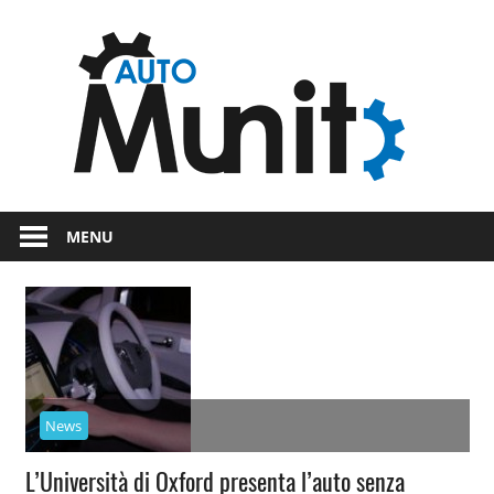
Skip
Auto
to
content
auto
spor
e
Novità
dal
moto
MENU
mondo
dei
motori
News
L’Università di Oxford presenta l’auto senza