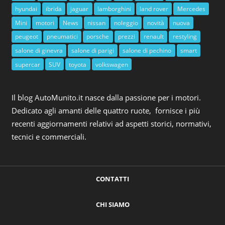
hyundai
ibrida
jaguar
lamborghini
land rover
Mercedes
Mini
motori
News
nissan
noleggio
novità
nuova
peugeot
pneumatici
porsche
prezzi
renault
restyling
salone di ginevra
salone di parigi
salone di pechino
smart
supercar
SUV
toyota
volkswagen
Il blog AutoMunito.it nasce dalla passione per i motori.
Dedicato agli amanti delle quattro ruote, fornisce i più
recenti aggiornamenti relativi ad aspetti storici, normativi,
tecnici e commerciali.
CONTATTI
CHI SIAMO