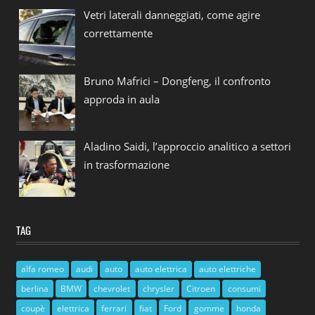
Vetri laterali danneggiati, come agire
correttamente
Bruno Mafrici – Dongfeng, il confronto
approda in aula
Aladino Saidi, l’approccio analitico a settori
in trasformazione
TAG
alfa romeo
audi
auto
auto elettrica
auto elettriche
berlina
BMW
chevrolet
chrysler
Citroen
consumi
coupè
elettrica
ferrari
fiat
Ford
gomme
honda