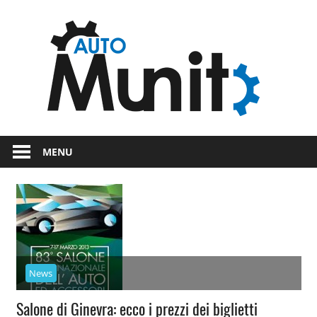
Skip
Auto
to
content
auto
spor
e
Novità
dal
moto
MENU
mondo
dei
motori
News
Salone di Ginevra: ecco i prezzi dei biglietti