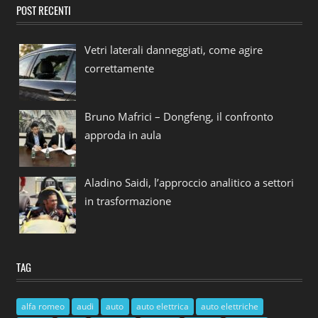
POST RECENTI
Vetri laterali danneggiati, come agire
correttamente
Bruno Mafrici – Dongfeng, il confronto
approda in aula
Aladino Saidi, l’approccio analitico a settori
in trasformazione
TAG
alfa romeo
audi
auto
auto elettrica
auto elettriche