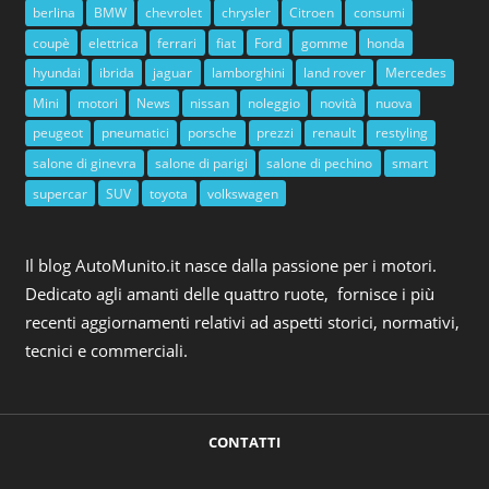
berlina
BMW
chevrolet
chrysler
Citroen
consumi
coupè
elettrica
ferrari
fiat
Ford
gomme
honda
hyundai
ibrida
jaguar
lamborghini
land rover
Mercedes
Mini
motori
News
nissan
noleggio
novità
nuova
peugeot
pneumatici
porsche
prezzi
renault
restyling
salone di ginevra
salone di parigi
salone di pechino
smart
supercar
SUV
toyota
volkswagen
Il blog AutoMunito.it nasce dalla passione per i motori.
Dedicato agli amanti delle quattro ruote, fornisce i più
recenti aggiornamenti relativi ad aspetti storici, normativi,
tecnici e commerciali.
CONTATTI