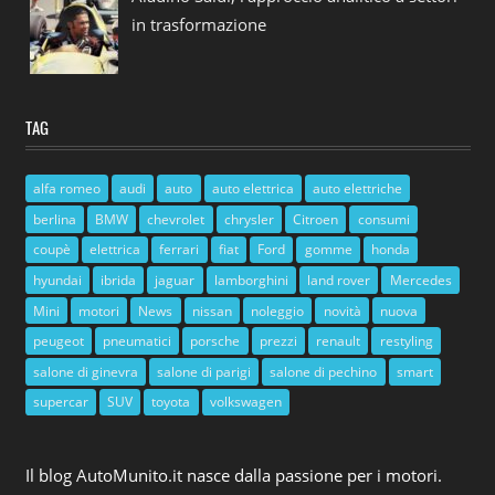
in trasformazione
TAG
alfa romeo
audi
auto
auto elettrica
auto elettriche
berlina
BMW
chevrolet
chrysler
Citroen
consumi
coupè
elettrica
ferrari
fiat
Ford
gomme
honda
hyundai
ibrida
jaguar
lamborghini
land rover
Mercedes
Mini
motori
News
nissan
noleggio
novità
nuova
peugeot
pneumatici
porsche
prezzi
renault
restyling
salone di ginevra
salone di parigi
salone di pechino
smart
supercar
SUV
toyota
volkswagen
Il blog AutoMunito.it nasce dalla passione per i motori.