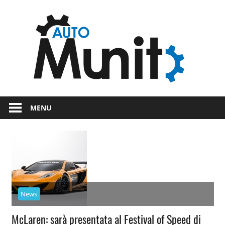
Skip
Auto
to
content
auto
spor
e
Novità
dal
moto
MENU
mondo
dei
motori
News
McLaren: sarà presentata al Festival of Speed di