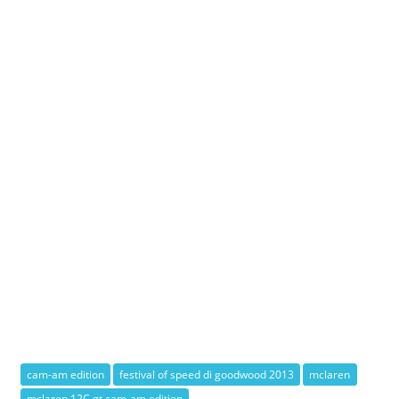
cam-am edition
festival of speed di goodwood 2013
mclaren
mclaren 12C gt cam-am edition