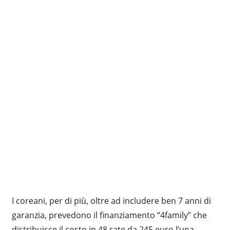
I coreani, per di più, oltre ad includere ben 7 anni di
garanzia, prevedono il finanziamento “4family” che
distribuisce il costo in 48 rate da 245 euro l’una.