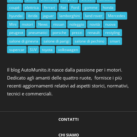
coupè
elettrica
ferrari
fiat
Ford
gomme
honda
hyundai
ibrida
jaguar
lamborghini
land rover
Mercedes
Mini
motori
News
nissan
noleggio
novità
nuova
peugeot
pneumatici
porsche
prezzi
renault
restyling
salone di ginevra
salone di parigi
salone di pechino
smart
supercar
SUV
toyota
volkswagen
Il blog AutoMunito.it nasce dalla passione per i motori.
Dedicato agli amanti delle quattro ruote, fornisce i più
recenti aggiornamenti relativi ad aspetti storici, normativi,
tecnici e commerciali.
CONTATTI
CHI SIAMO