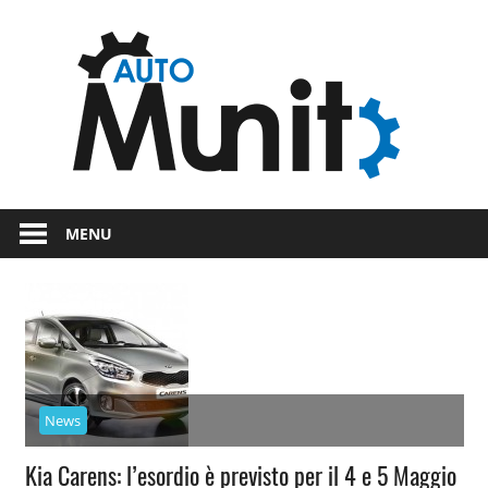
Skip
Auto
to
content
auto
spor
e
Novità
dal
moto
MENU
mondo
dei
motori
News
Kia Carens: l’esordio è previsto per il 4 e 5 Maggio