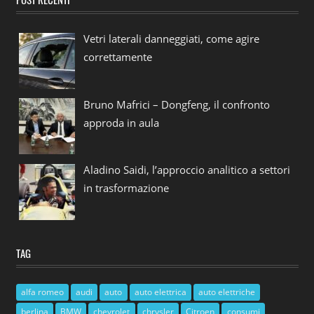
Vetri laterali danneggiati, come agire
correttamente
Bruno Mafrici – Dongfeng, il confronto
approda in aula
Aladino Saidi, l’approccio analitico a settori
in trasformazione
TAG
alfa romeo
audi
auto
auto elettrica
auto elettriche
berlina
BMW
chevrolet
chrysler
Citroen
consumi