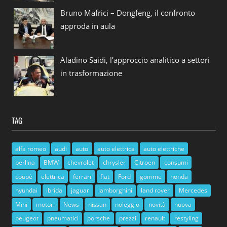
Bruno Mafrici – Dongfeng, il confronto
approda in aula
Aladino Saidi, l’approccio analitico a settori
in trasformazione
TAG
alfa romeo
audi
auto
auto elettrica
auto elettriche
berlina
BMW
chevrolet
chrysler
Citroen
consumi
coupè
elettrica
ferrari
fiat
Ford
gomme
honda
hyundai
ibrida
jaguar
lamborghini
land rover
Mercedes
Mini
motori
News
nissan
noleggio
novità
nuova
peugeot
pneumatici
porsche
prezzi
renault
restyling