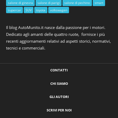
salone di ginevra
salone di parigi
salone di pechino
smart
supercar
SUV
toyota
volkswagen
Il blog AutoMunito.it nasce dalla passione per i motori.
Dedicato agli amanti delle quattro ruote, fornisce i più
recenti aggiornamenti relativi ad aspetti storici, normativi,
tecnici e commerciali.
CONTATTI
CHI SIAMO
GLI AUTORI
SCRIVI PER NOI