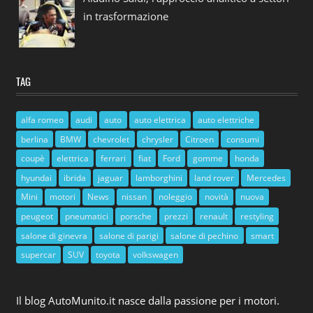
in trasformazione
TAG
alfa romeo
audi
auto
auto elettrica
auto elettriche
berlina
BMW
chevrolet
chrysler
Citroen
consumi
coupè
elettrica
ferrari
fiat
Ford
gomme
honda
hyundai
ibrida
jaguar
lamborghini
land rover
Mercedes
Mini
motori
News
nissan
noleggio
novità
nuova
peugeot
pneumatici
porsche
prezzi
renault
restyling
salone di ginevra
salone di parigi
salone di pechino
smart
supercar
SUV
toyota
volkswagen
Il blog AutoMunito.it nasce dalla passione per i motori.