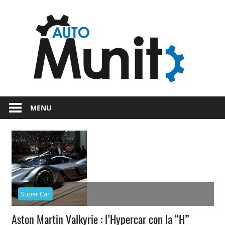
Skip
Auto
to
content
auto
spor
e
Novità
dal
moto
MENU
mondo
dei
motori
Super Car
Aston Martin Valkyrie : l’Hypercar con la “H”