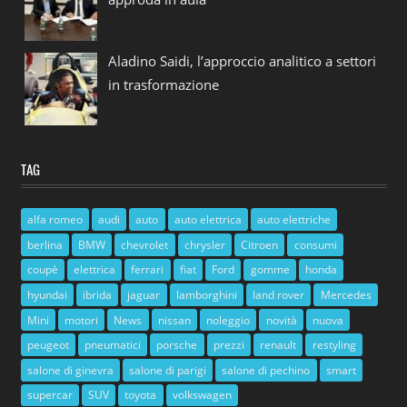
Aladino Saidi, l’approccio analitico a settori
in trasformazione
TAG
alfa romeo
audi
auto
auto elettrica
auto elettriche
berlina
BMW
chevrolet
chrysler
Citroen
consumi
coupè
elettrica
ferrari
fiat
Ford
gomme
honda
hyundai
ibrida
jaguar
lamborghini
land rover
Mercedes
Mini
motori
News
nissan
noleggio
novità
nuova
peugeot
pneumatici
porsche
prezzi
renault
restyling
salone di ginevra
salone di parigi
salone di pechino
smart
supercar
SUV
toyota
volkswagen