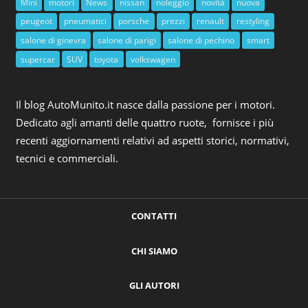
Mini
motori
News
nissan
noleggio
novità
nuova
peugeot
pneumatici
porsche
prezzi
renault
restyling
salone di ginevra
salone di parigi
salone di pechino
smart
supercar
SUV
toyota
volkswagen
Il blog AutoMunito.it nasce dalla passione per i motori.
Dedicato agli amanti delle quattro ruote, fornisce i più
recenti aggiornamenti relativi ad aspetti storici, normativi,
tecnici e commerciali.
CONTATTI
CHI SIAMO
GLI AUTORI