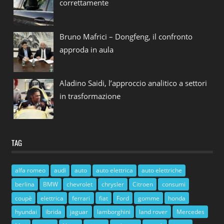
correttamente
Bruno Mafrici – Dongfeng, il confronto
approda in aula
Aladino Saidi, l’approccio analitico a settori
in trasformazione
TAG
alfa romeo
audi
auto
auto elettrica
auto elettriche
berlina
BMW
chevrolet
chrysler
Citroen
consumi
coupè
elettrica
ferrari
fiat
Ford
gomme
honda
hyundai
ibrida
jaguar
lamborghini
land rover
Mercedes