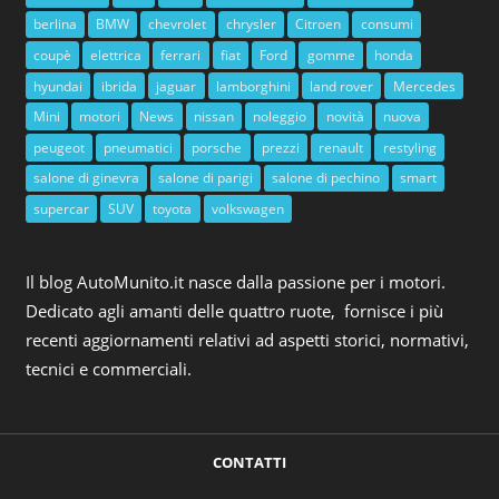
berlina
BMW
chevrolet
chrysler
Citroen
consumi
coupè
elettrica
ferrari
fiat
Ford
gomme
honda
hyundai
ibrida
jaguar
lamborghini
land rover
Mercedes
Mini
motori
News
nissan
noleggio
novità
nuova
peugeot
pneumatici
porsche
prezzi
renault
restyling
salone di ginevra
salone di parigi
salone di pechino
smart
supercar
SUV
toyota
volkswagen
Il blog AutoMunito.it nasce dalla passione per i motori.
Dedicato agli amanti delle quattro ruote, fornisce i più
recenti aggiornamenti relativi ad aspetti storici, normativi,
tecnici e commerciali.
CONTATTI