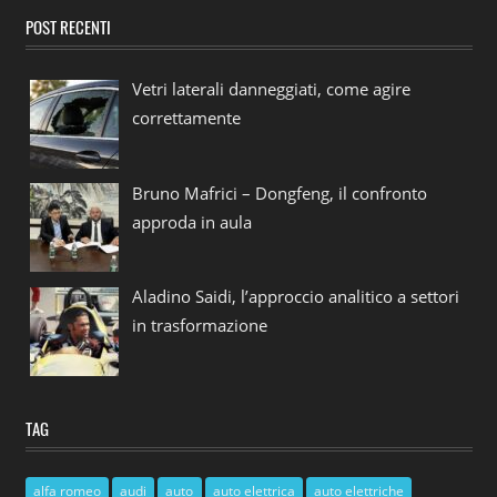
POST RECENTI
Vetri laterali danneggiati, come agire
correttamente
Bruno Mafrici – Dongfeng, il confronto
approda in aula
Aladino Saidi, l’approccio analitico a settori
in trasformazione
TAG
alfa romeo
audi
auto
auto elettrica
auto elettriche