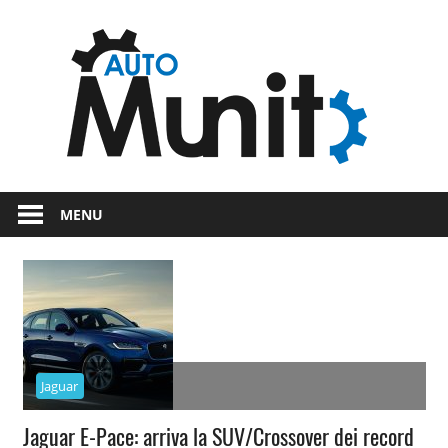
Skip
Auto
to
content
auto
spor
e
Novità
dal
moto
MENU
mondo
dei
motori
Jaguar
Jaguar E-Pace: arriva la SUV/Crossover dei record